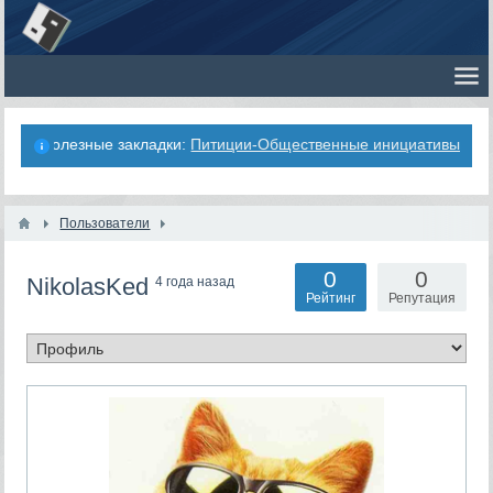
Полезные закладки:
Питиции-Общественные инициативы
Пользователи
0
0
NikolasKed
4 года назад
Рейтинг
Репутация