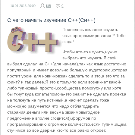
10.01.2016
20:09
KiB
0
С чего начать изучение С++(Си++)
Появилось желание изучить
язык программирования ? Тебе
сюда!
Чтобы что-то изучить,нужно
выбрать что изучать.Я свой
выбрал сделал на С++(для начала),так как язык достаточно
популярный и имеет довольно большую аудиторию,которая
постит уроки для новичков:как сделать то и это,а это что за
финт? и так далее.Я это к тому,что если возникнет какой-
либо тупиковый простой,сообщества помогут,ну или хотя
бы ткнут куда копать(помочь-это значит не сделать проект,а
на толкнуть на путь истиный,а насчет сделать тоже
можно(но разумеется что надо отблагодарить
старания,деньги или весьма звзаимовыгодное
предложение вполне сгодится)),форумов по
программированию огромное количество,если тупим,ищем,
стучимся во все двери,и кто-то все равно откроет.