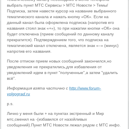
выбрать пункт МТС Сервисы > МТС Новости > Темы/
Подписка, затем навести курсор на название выбранного
тематического канала и нажать кнопку «ОК». Если на
данный канал была оформлена подписка (напротив его
названия стоял знак «+»), то при нажатии кнопки «ОК» она
будет отключена (прием сообщений по данному каналу
прекратится). Подтверждением того, что подписка на
тематический канал отключена, является знак «–» (минус)
напротив его названия.
После отписки прием новых сообщений закончился,но
уведомления не прекратились,для избавления от
уведомлений идем в пункт "полученные",а затем "удалить
всё".
Информация взята частично с
http://www.forum-
volgograd.ru
p.s.
Лично у меня были + на пунктах экстренный и Мир
мтс,сменил на -(избавился от назойливых
сообщений).Пункт МТС Новости лежал рядом с МТС инфо.