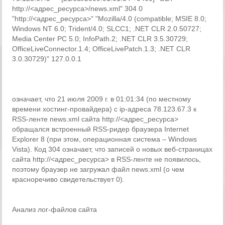
http://<адрес_ресурса>/news.xml" 304 0
"http://<адрес_ресурса>" "Mozilla/4.0 (compatible; MSIE 8.0;
Windows NT 6.0; Trident/4.0; SLCC1; .NET CLR 2.0.50727;
Media Center PC 5.0; InfoPath.2; .NET CLR 3.5.30729;
OfficeLiveConnector.1.4; OfficeLivePatch.1.3; .NET CLR
3.0.30729)" 127.0.0.1
означает, что 21 июля 2009 г. в 01:01:34 (по местному
времени хостинг-провайдера) с ip-адреса 78.123.67.3 к
RSS-ленте news.xml сайта http://<адрес_ресурса>
обращался встроенный RSS-ридер браузера Internet
Explorer 8 (при этом, операционная система – Windows
Vista). Код 304 означает, что записей о новых веб-страницах
сайта http://<адрес_ресурса> в RSS-ленте не появилось,
поэтому браузер не загружал файл news.xml (о чем
красноречиво свидетельствует 0).
Анализ лог-файлов сайта