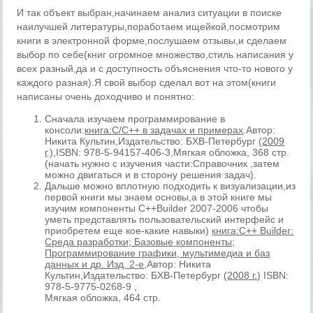
И так объект выбран,начинаем анализ ситуации в поиске
наилучшей литературы,поработаем ищейкой,посмотрим
книги в электронной форме,послушаем отзывы,и сделаем
выбор по себе(книг огромное множество,стиль написания у
всех разный,да и с доступность объяснения что-то нового у
каждого разная).Я свой выбор сделал вот на этом(книги
написаны очень доходчиво и понятно:
Сначала изучаем программирование в
консоли:
книга:C/C++ в задачах и примерах
.Автор:
Никита Культин,Издательство: БХВ-Петербург (
2009
г
.),ISBN: 978-5-94157-406-3,Мягкая обложка, 368 стр.
(начать нужно с изучения части:Справочник ,затем
можно двигаться и в сторону решения задач).
Дальше можно вплотную подходить к визуализации,из
первой книги мы знаем основы,а в этой книге мы
изучим компоненты C++Builder 2007-2006 чтобы
уметь представлять пользовательский интерфейс и
приобретем еще кое-какие навыки)
книга:
C++ Builder:
Среда разработки; Базовые компоненты;
Программирование графики, мультимедиа и баз
данных и др. Изд. 2-е
,Автор: Никита
Культин,Издательство: БХВ-Петербург
(2008 г.)
ISBN:
978-5-9775-0268-9 ,
Мягкая обложка, 464 стр.