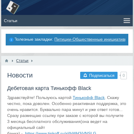
Полезные закладки:
Питиции-Общественные инициативы
Статьи
Новости
Подписаться
0
Дебетовая карта Тинькофф Black
Здравствуйте! Пользуюсь картой
Тинькофф Black
. Скажу
честно, пока доволен. Особенно реактивная поддержка, это
очень нравится. Буквально пара минут и уже ответ готов...
Сразу размещаю ссылку при заказе с которой вы получите
3 месяца бесплатного обслуживания(она ведет на
официальный сайт
банка) -
https://www.tinkoff.ru/sl/hWH3jVNSLG