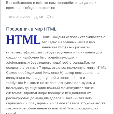
Вот собственно и всё что нам понадобится,ах да но и
времени свободного,конечно.
10.01.2016
20:09
KiB
0
Проводник в мир HTML
Почти каждый человек сталкивается с
веб.Одно из главных мест в веб
занимает html(язык разметки
гипертекста),который требует изучения и понимания для
создания наиболее быстродействующих и
эффективных(без лишнего кода) веб-страниц.Как же
оседлать этот язык ? предлагаю великолепную книгу-
HTML.
Самое необходимое( Кисленко Н)
,автор постарался на
славу,книга вышла доступной и понятной,что и
требуется.Ни капли не жалею что купил,пользуюсь и
пользуюсь,да еще один важный момент,автор также
систематизировал инфо вообще о веб,начиная от
расшифровки домена,ип-адреса и заканчивая веб-
серверами и браузерами,но самое главное это,конечно,же
лаконичное объяснение основ html.Повторюсь,лучшая
книга!