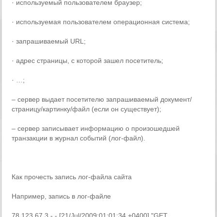
· используемый пользователем браузер;
· используемая пользователем операционная система;
· запрашиваемый URL;
· адрес страницы, с которой зашел посетитель;
· …;
– сервер выдает посетителю запрашиваемый документ/
страницу/картинку/файл (если он существует);
– сервер записывает информацию о произошедшей
транзакции в журнал событий (лог-файл).
Как прочесть запись лог-файла сайта
Например, запись в лог-файле
78.123.67.3 - - [21/Jul/2009:01:01:34 +0400] "GET