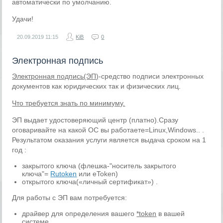
автоматически по умолчанию.
Удачи!
20.09.2019
11:15
KiB
0
Электронная подпись
Электронная подпись(ЭП)
-средство подписи электронных
документов как юридических так и физических лиц.
Что требуется знать по минимуму.
ЭП выдает удостоверяющий центр (платно).Сразу
оговаривайте на какой ОС вы работаете=Linux,Windows.. .
Результатом оказания услуги является выдача сроком на 1
год :
закрытого ключа (флешка-"носитель закрытого
ключа"=
Rutoken
или eToken)
открытого ключа(«личный сертификат») .
Для работы с ЭП вам потребуется:
драйвер для определения вашего
*token
в вашей
системе