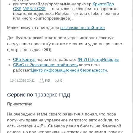
криптопровайдер(программа-например,
КриптоПро
CSP
,
ViPNet CSP
…, опять же все зависит от варианта
носителя(поддержка Rutoken -ом или eToken -ом того
или иного криптопровайдера).
Может кому-то пригодится
ссылочка по этой теме
.
Для бухгалтерской отчетности через интернет советую
следующие проекты(у них же имеются и удостоверяющие
центры по выдаче ЭП):
СКБ Контур
через него работает
ФГУП ЦентрИнформ
СБиС++ Электронная отчётность
через него
работает
Центр информационной безопасности
.
10.01.2016
20:11
KiB
0
Сервис по проверке ПДД
Приветствую!
На очередном этапе своего развития я понял, что пора
получить права на управление легкового автомобиля, то
есть категории «
B
». Сначала решал билеты на бумажной
основе, но при неправильных ответах не понимал, почему