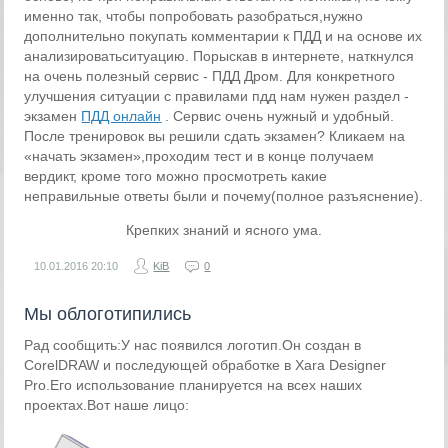
именно так, чтобы попробовать разобраться,
нужно
дополнительно покупать комментарии к ПДД и на основе их
анализировать
ситуацию.
Порыскав в интернете,
наткнулся
на очень полезный сервис
- ПДД Дром.
Для конкретного
улучшения ситуации с правилами пдд нам нужен раздел -
экзамен
ПДД онлайн
. Сервис очень нужный и удобный.
После тренировок вы решили сдать экзамен? Кликаем на
«начать экзамен»,
проходим тест и в конце получаем
вердикт, кроме того можно просмотреть какие
неправильные ответы были и почему(полное разъяснение).
Крепких знаний и ясного ума.
10.01.2016
20:10
KiB
0
Мы облоготипились
Рад сообщить:У нас появился логотип.Он создан в
CorelDRAW и последующей обработке в Xara Designer
Pro.Его использование планируется на всех наших
проектах.Вот наше лицо: