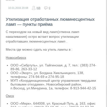
10.01.2016
20:08
KiB
0
Утилизация отработанных люминесцентных
ламп — пункты приёма
C переходом на новый вид ламп(отмена ламп
накаливания) остро встает вопрос утилизации
отработавших люминесцентных ламп .
Места где можно сдать на утиль лампы в :
Новосибирск
ООО «Сибртуть», ул. Тайгинская, д. 7, тел.: (383) 274-
89-86, 263-33-12
ООО «Экорт», ул. Богдана Хмельницкого, 138,
телефоны: 274-94-69 и 274-95-18
МУП «Координационный центр управления твердыми
бытовыми отходами», Новосибирский район,
п.Восход, ул.Мичурина, 1а, телефон: 8-913-944-42-15
Омск
ООО «Мерк», 644008, ул. Красный Путь, д. 163, офис