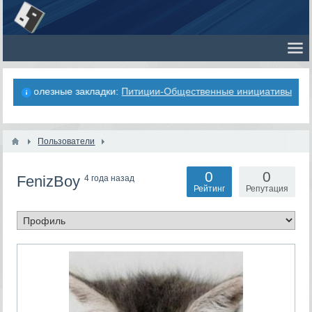
Полезные закладки:
Питиции-Общественные инициативы
Пользователи
0
0
FenizBoy
4 года назад
Рейтинг
Репутация