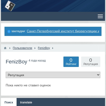
езные закладки:
Санкт-Петербургский институт биорегуляции и ге
Пользователи
FenizBoy
0
0
FenizBoy
4 года назад
Рейтинг
Репутация
Пока никто не ставил оценок
Поиск
translate